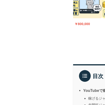
750,000
￥800,000
￥800,000
目次
YouTub
稼げるジ
未開拓ジ