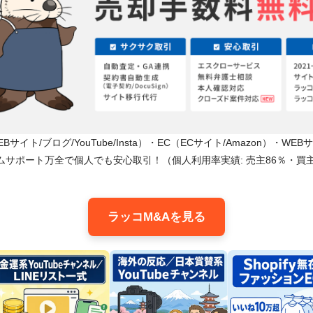
サイト/ブログ/YouTube/Insta）・EC（ECサイト/Amazon）・WE
ムサポート万全で個人でも安心取引！（個人利用率実績: 売主86％・買主
ラッコM&Aを見る