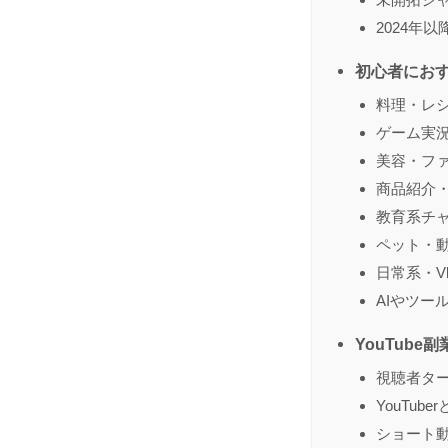
2024年
初心者にお
料理・レ
ゲーム実
美容・フ
商品紹介
教育系チ
ペット・
日常系・Vl
AIやツー
YouTub
視聴者タ
YouTu
ショート