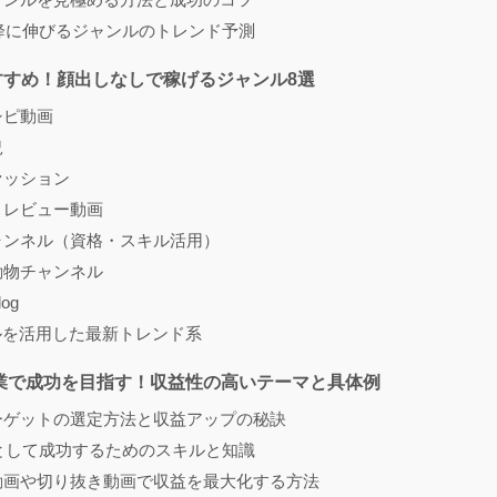
以降に伸びるジャンルのトレンド予測
すすめ！顔出しなしで稼げるジャンル8選
シピ動画
況
ァッション
・レビュー動画
ャンネル（資格・スキル活用）
動物チャンネル
og
ルを活用した最新トレンド系
e副業で成功を目指す！収益性の高いテーマと具体例
ーゲットの選定方法と収益アップの秘訣
berとして成功するためのスキルと知識
動画や切り抜き動画で収益を最大化する方法