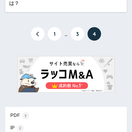
は？
1
…
3
4
PDF
3
IP
2