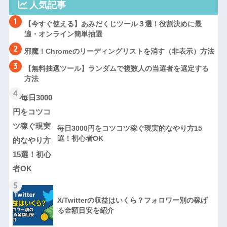
人気記事
1
【今すぐ使える】あみだくじツール３選！役割決めに最
適・オンライン簡単抽選
2
邪魔！Chromeのリーディングリストを消す（非表示）方法
3
【無料抽選ツール】ランダムで複数人の当選者を選定する
方法
4
毎日3000円をコツコツ稼ぐ現実的なやり方15
選！初心者OK
5
X/Twitterの収益はいくら？フォロワー別の稼げ
る金額目安を紹介