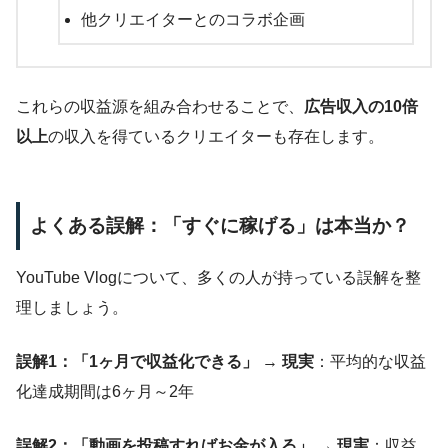
他クリエイターとのコラボ企画
これらの収益源を組み合わせることで、
広告収入の10倍
以上
の収入を得ているクリエイターも存在します。
よくある誤解：「すぐに稼げる」は本当か？
YouTube Vlogについて、多くの人が持っている誤解を整
理しましょう。
誤解1：「1ヶ月で収益化できる」
→
現実
：平均的な収益
化達成期間は6ヶ月～2年
誤解2：「動画を投稿すればお金が入る」
→
現実
：収益