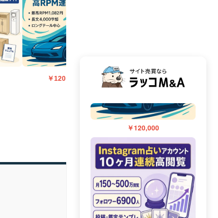
￥223,000
￥
￥120,000
￥120,000