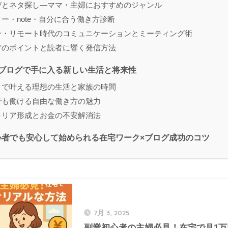
びとネタ探し―ママ・主婦におすすめのジャンル
ター・note・自分に合う働き方診断
ン・リモート時代のコミュニケーションとミーティング術
営のポイントと読者に響く発信方法
×ブログで手に入る新しい生活と将来性
クで叶える理想の生活と家族の時間
でも働ける自由な働き方の魅力
ャリア形成とお金の不安解消法
心者でも安心して始められる在宅ワーク×ブログ成功のコツ
7月 3, 2025
副業初心者の主婦必見！在宅で月1