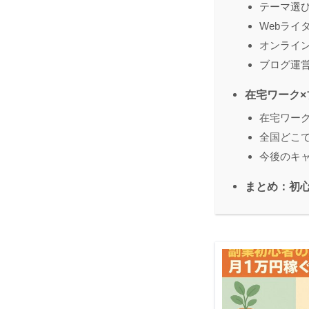
テーマ選
Webライ
オンライ
ブログ運
在宅ワーク
在宅ワー
全国どこ
今後のキ
まとめ：初