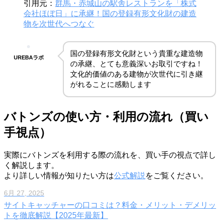
引用元：
群馬・赤城山の駅舎レストランを「株式
会社ほぼ日」に承継！国の登録有形文化財の建造
物を次世代へつなぐ
国の登録有形文化財という貴重な建造物
UREBAラボ
の承継、とても意義深いお取引ですね！
文化的価値のある建物が次世代に引き継
がれることに感動します
バトンズの使い方・利用の流れ（買い
手視点）
実際にバトンズを利用する際の流れを、買い手の視点で詳し
く解説します。
より詳しい情報が知りたい方は
公式解説
をご覧ください。
6月 27, 2025
サイトキャッチャーの口コミは？料金・メリット・デメリッ
トを徹底解説【2025年最新】