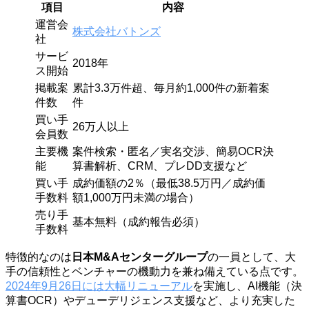
項目
内容
運営会
株式会社バトンズ
社
サービ
2018年
ス開始
掲載案
累計3.3万件超、毎月約1,000件の新着案
件数
件
買い手
26万人以上
会員数
主要機
案件検索・匿名／実名交渉、簡易OCR決
能
算書解析、CRM、プレDD支援など
買い手
成約価額の2％（最低38.5万円／成約価
手数料
額1,000万円未満の場合）
売り手
基本無料（成約報告必須）
手数料
特徴的なのは
日本M&Aセンターグループ
の一員として、大
手の信頼性とベンチャーの機動力を兼ね備えている点です。
2024年9月26日には大幅リニューアル
を実施し、AI機能（決
算書OCR）やデューデリジェンス支援など、より充実した