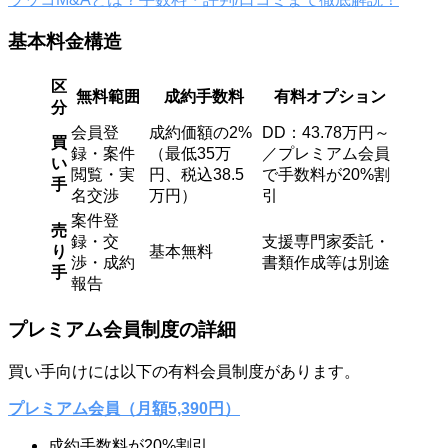
基本料金構造
区
無料範囲
成約手数料
有料オプション
分
会員登
成約価額の2%
DD：43.78万円～
買
録・案件
（最低35万
／プレミアム会員
い
閲覧・実
円、税込38.5
で手数料が20%割
手
名交渉
万円）
引
案件登
売
録・交
支援専門家委託・
り
基本無料
渉・成約
書類作成等は別途
手
報告
プレミアム会員制度の詳細
買い手向けには以下の有料会員制度があります。
プレミアム会員（月額5,390円）
成約手数料が20%割引