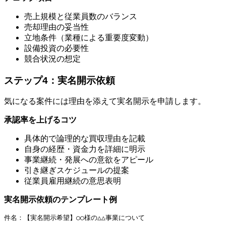
売上規模と従業員数のバランス
売却理由の妥当性
立地条件（業種による重要度変動）
設備投資の必要性
競合状況の想定
ステップ4：実名開示依頼
気になる案件には理由を添えて実名開示を申請します。
承認率を上げるコツ
具体的で論理的な買収理由を記載
自身の経歴・資金力を詳細に明示
事業継続・発展への意欲をアピール
引き継ぎスケジュールの提案
従業員雇用継続の意思表明
実名開示依頼のテンプレート例
件名：【実名開示希望】○○様の△△事業について
