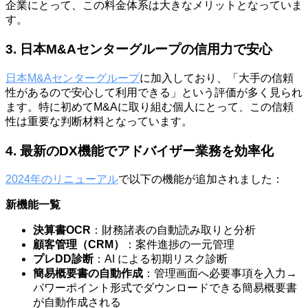
企業にとって、この料金体系は大きなメリットとなっていま
す。
3. 日本M&Aセンターグループの信用力で安心
日本M&Aセンターグループ
に加入しており、「大手の信頼
性があるので安心して利用できる」という評価が多く見られ
ます。特に初めてM&Aに取り組む個人にとって、この信頼
性は重要な判断材料となっています。
4. 最新のDX機能でアドバイザー業務を効率化
2024年のリニューアル
で以下の機能が追加されました：
新機能一覧
決算書OCR
：財務諸表の自動読み取りと分析
顧客管理（CRM）
：案件進捗の一元管理
プレDD診断
：AI による初期リスク診断
簡易概要書の自動作成
：管理画面へ必要事項を入力→
パワーポイント形式でダウンロードできる簡易概要書
が自動作成される