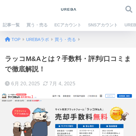
記事一覧
買う・売る
ECアカウント
SNSアカウント
URE
TOP
UREBAラボ
買う・売る
ラッコM&Aとは？手数料・評判/口コミま
で徹底解説！
6月 20, 2025
7月 4, 2025